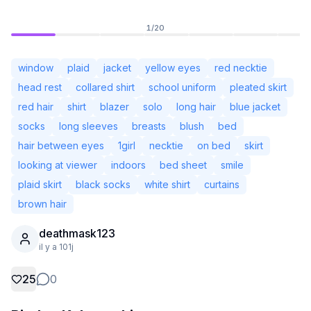
1
/
20
window
plaid
jacket
yellow eyes
red necktie
head rest
collared shirt
school uniform
pleated skirt
red hair
shirt
blazer
solo
long hair
blue jacket
socks
long sleeves
breasts
blush
bed
hair between eyes
1girl
necktie
on bed
skirt
looking at viewer
indoors
bed sheet
smile
plaid skirt
black socks
white shirt
curtains
brown hair
Non connecté
Chang
deathmask123
il y a 101j
Langue
Français
25
0
Affichage
Classique
Compact