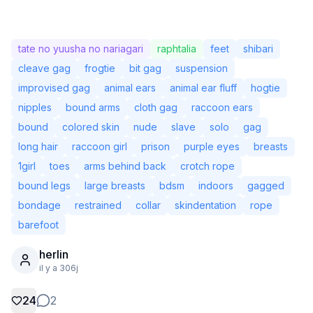
tate no yuusha no nariagari
raphtalia
feet
shibari
cleave gag
frogtie
bit gag
suspension
improvised gag
animal ears
animal ear fluff
hogtie
nipples
bound arms
cloth gag
raccoon ears
bound
colored skin
nude
slave
solo
gag
long hair
raccoon girl
prison
purple eyes
breasts
1girl
toes
arms behind back
crotch rope
bound legs
large breasts
bdsm
indoors
gagged
bondage
restrained
collar
skindentation
rope
Non connecté
Chang
barefoot
herlin
Langue
Français
il y a 306j
Affichage
Classique
Compact
24
2