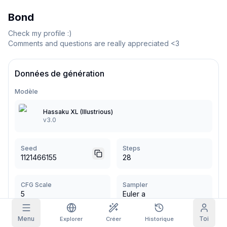
Bond
Grille d'images
Plein
Carré
Check my profile :)

Comments and questions are really appreciated <3
Autocomplétion du prompt
Données de génération
Réclamation quotidienne
Filtrage du contenu
6
masqué
AUJOURD'HUI
Modèle
S
S
M
T
W
T
F
+
3
+
3
+
4
+
4
+
5
+
5
+
6
Mon abonnement
Hassaku XL (Illustrious)
Réclamé !
v3.0
Blog
Réclame chaque jour pour faire grandir ta
série.
Seed
Steps
Modèles
NEW
1121466155
Packs de
28
Quêtes
Referrals
crédits
Complète des
Share and
Crédits
Discord
quêtes pour
earn
supplémentaires
CFG Scale
Sampler
gagner des
crédits
5
Euler a
Aide & Support
Menu
Toi
Explorer
Créer
Historique
Plus de
herlin