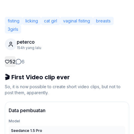
fisting
licking
cat girl
vaginal fisting
breasts
3girls
peterco
154h yang lalu
52
6
🎬 First Video clip ever
So, it is now possible to create short video clips, but not to 
Tidak Login
post them, apparently.
Ganti
Bahasa
Bahasa Indonesia
Data pembuatan
Model
Tampilan
Klasik
Ringkas
Seedance 1.5 Pro