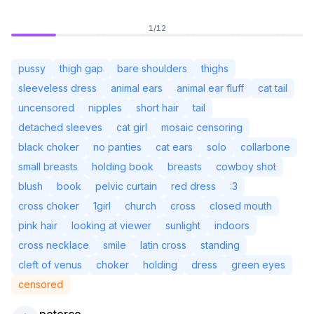
1
/
12
pussy
thigh gap
bare shoulders
thighs
sleeveless dress
animal ears
animal ear fluff
cat tail
uncensored
nipples
short hair
tail
detached sleeves
cat girl
mosaic censoring
black choker
no panties
cat ears
solo
collarbone
small breasts
holding book
breasts
cowboy shot
blush
book
pelvic curtain
red dress
:3
cross choker
1girl
church
cross
closed mouth
ยังไม่ได้เข้าสู่ระบบ
เปลี่ย
pink hair
looking at viewer
sunlight
indoors
cross necklace
smile
latin cross
standing
ภาษา
ไทย
cleft of venus
choker
holding
dress
green eyes
censored
มุมมอง
คลาสสิก
กะทัดรัด