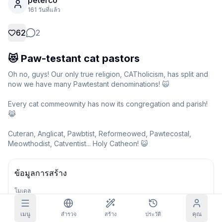
peterco
161 วันที่แล้ว
ภาพในกริด
เต็ม
สี่เหลี่ยม
62
2
เติมพรอมต์อัตโนมัติ
😻 Paw-testant cat pastors
ตัวกรองเนื้อหา
Oh no, guys! Our only true religion, CATholicism, has split and 
6
ถูกซ่อน
รับเครดิตรายวัน
now we have many Pawtestant denominations! 🙀

วันนี้
S
S
M
T
W
T
F
Every cat commeownity has now its congregation and parish! 
การสมัครสมาชิก
+
3
+
3
+
4
+
4
+
5
+
5
+
6
😹

รับแล้ว!
บล็อก
Cuteran, Anglicat, Pawbtist, Reformeowed, Pawtecostal, 
รับทุกวันเพื่อต่อสตรีคของคุณ
Meowthodist, Catventist... Holy Catheon! 😺
โมเดล
NEW
เควส
Referrals
แพ็กเครดิต
ทำเควสเพื่อรับ
Share and
เครดิตเติม
Discord
ข้อมูลการสร้าง
เครดิต
earn
โมเดล
ช่วยเหลือ & สนับสนุน
Amanatsu (Illustrious)
เมนู
คุณ
สำรวจ
สร้าง
ประวัติ
V1.1