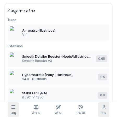
ภาพในกริด
เต็ม
สี่เหลี่ยม
ข้อมูลการสร้าง
โมเดล
เติมพรอมต์อัตโนมัติ
Amanatsu (Illustrious)
V1.1
ตัวกรองเนื้อหา
6
ถูกซ่อน
รับเครดิตรายวัน
Extension
วันนี้
S
M
T
W
T
F
S
การสมัครสมาชิก
Smooth Detailer Booster (NoobAI/Illustrious/Pony)
+
3
+
3
+
4
+
4
+
5
+
5
+
6
0.65
Smooth Booster v3
รับแล้ว!
บล็อก
รับทุกวันเพื่อต่อสตรีคของคุณ
Hyperrealistic [Pony | Illustrious]
0.5
โมเดล
v4.0 - Illustrious
NEW
เควส
Referrals
แพ็กเครดิต
ทำเควสเพื่อรับ
Share and
เครดิตเติม
Discord
เครดิต
earn
Stabilizer IL/NAI
0.9
illus01 v1.185c
ช่วยเหลือ & สนับสนุน
Seed
Steps
เมนู
คุณ
สำรวจ
สร้าง
ประวัติ
1454506301
28