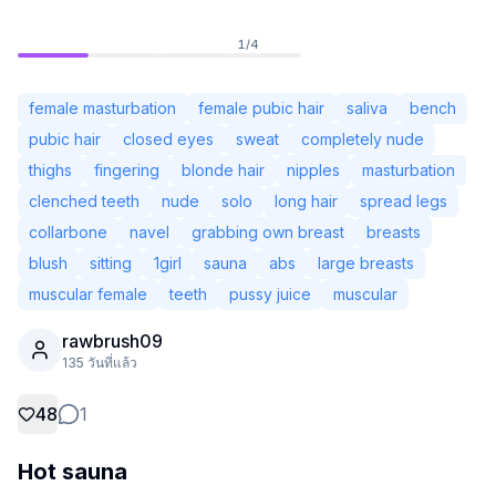
1
/
4
female masturbation
female pubic hair
saliva
bench
pubic hair
closed eyes
sweat
completely nude
thighs
fingering
blonde hair
nipples
masturbation
clenched teeth
nude
solo
long hair
spread legs
collarbone
navel
grabbing own breast
breasts
blush
sitting
1girl
sauna
abs
large breasts
muscular female
teeth
pussy juice
muscular
ยังไม่ได้เข้าสู่ระบบ
rawbrush09
เปลี่ย
135 วันที่แล้ว
ภาษา
ไทย
48
1
Hot sauna
มุมมอง
คลาสสิก
กะทัดรัด