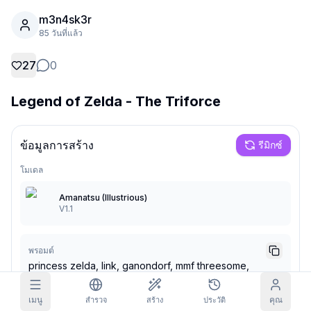
m3n4sk3r
ภาพในกริด
เต็ม
สี่เหลี่ยม
85 วันที่แล้ว
เติมพรอมต์อัตโนมัติ
27
0
Legend of Zelda - The Triforce
ตัวกรองเนื้อหา
6
ถูกซ่อน
รับเครดิตรายวัน
วันนี้
F
S
S
M
T
W
T
ข้อมูลการสร้าง
รีมิกซ์
การสมัครสมาชิก
+
3
+
3
+
4
+
4
+
5
+
5
+
6
รับแล้ว!
โมเดล
บล็อก
รับทุกวันเพื่อต่อสตรีคของคุณ
Amanatsu (Illustrious)
โมเดล
V1.1
NEW
เควส
Referrals
แพ็กเครดิต
ทำเควสเพื่อรับ
Share and
เครดิตเติม
Discord
เครดิต
earn
พรอมต์
princess zelda, link, ganondorf, mmf threesome,
ช่วยเหลือ & สนับสนุน
2boys, 1girl, naked, female penetrated, on bed, double
penetration, moaning, breast grab,
เมนู
คุณ
สำรวจ
สร้าง
ประวัติ