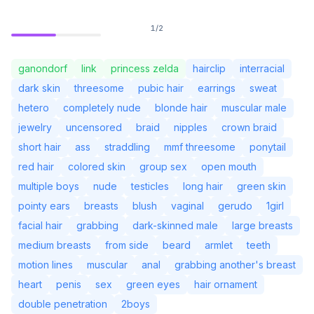
1
/
2
ganondorf
link
princess zelda
hairclip
interracial
dark skin
threesome
pubic hair
earrings
sweat
hetero
completely nude
blonde hair
muscular male
jewelry
uncensored
braid
nipples
crown braid
short hair
ass
straddling
mmf threesome
ponytail
red hair
colored skin
group sex
open mouth
multiple boys
nude
testicles
long hair
green skin
pointy ears
breasts
blush
vaginal
gerudo
1girl
ยังไม่ได้เข้าสู่ระบบ
เปลี่ย
facial hair
grabbing
dark-skinned male
large breasts
medium breasts
from side
beard
armlet
teeth
ภาษา
ไทย
motion lines
muscular
anal
grabbing another's breast
heart
penis
sex
green eyes
hair ornament
มุมมอง
คลาสสิก
กะทัดรัด
double penetration
2boys