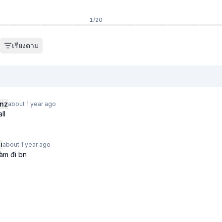
1
/
20
)
เรียงตาม
nz
about 1 year
ago
ll
i
about 1 year
ago
làm đi bn