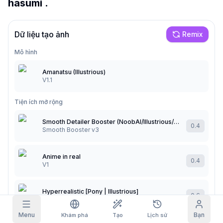
hasumi .
Ảnh lưới
Đầy đủ
Vuông
Dữ liệu tạo ảnh
Remix
Tự động hoàn thành prompt
Mô hình
Amanatsu (Illustrious)
Lọc nội dung
6
đã ẩn
V1.1
Nhận hàng ngày
HÔM NAY
F
S
S
M
T
W
T
Tiện ích mở rộng
Đăng ký của tôi
+
3
+
3
+
4
+
4
+
5
+
5
+
6
Đã nhận!
Smooth Detailer Booster (NoobAI/Illustrious/Pony)
0.4
Blog
Smooth Booster v3
Nhận hằng ngày để tăng chuỗi của bạn.
Mô hình
NEW
Anime in real
Gói credit
Nhiệm vụ
Referrals
0.4
V1
Nạp thêm
Hoàn thành
Share and
Discord
credit
nhiệm vụ để
earn
kiếm credit
Hyperrealistic [Pony | Illustrious]
Trợ giúp & Hỗ trợ
0.6
v4.0 - Illustrious
Menu
Bạn
Khám phá
Tạo
Lịch sử