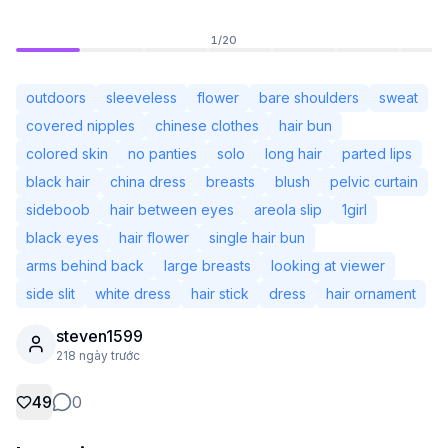
1
/
20
outdoors
sleeveless
flower
bare shoulders
sweat
covered nipples
chinese clothes
hair bun
colored skin
no panties
solo
long hair
parted lips
black hair
china dress
breasts
blush
pelvic curtain
sideboob
hair between eyes
areola slip
1girl
black eyes
hair flower
single hair bun
arms behind back
large breasts
looking at viewer
side slit
white dress
hair stick
dress
hair ornament
Chưa đăng nhập
Chuyể
steven1599
218 ngày trước
Ngôn ngữ
Tiếng Việt
49
0
Chế độ xem
Cổ điển
Thu gọn