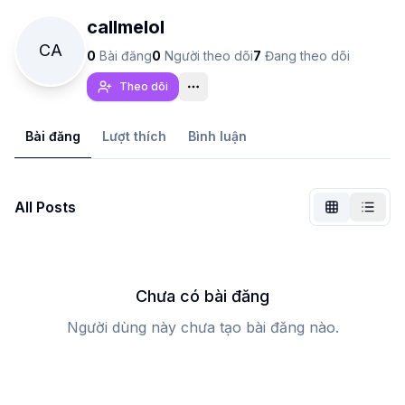
callmelol
CA
0
Bài đăng
0
Người theo dõi
7
Đang theo dõi
Theo dõi
Bài đăng
Lượt thích
Bình luận
All Posts
Chưa đăng nhập
Chuyể
Chưa có bài đăng
Người dùng này chưa tạo bài đăng nào.
Ngôn ngữ
Tiếng Việt
Chế độ xem
Cổ điển
Thu gọn