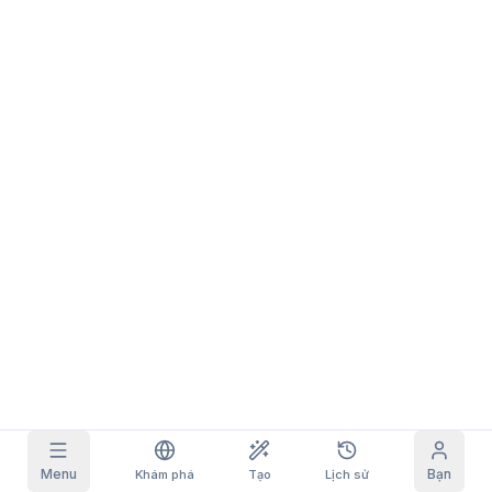
Ảnh lưới
Đầy đủ
Vuông
Tự động hoàn thành prompt
Lọc nội dung
6
đã ẩn
Nhận hàng ngày
HÔM NAY
S
S
M
T
W
T
F
Đăng ký của tôi
+
3
+
3
+
4
+
4
+
5
+
5
+
6
Đã nhận!
Blog
Nhận hằng ngày để tăng chuỗi của bạn.
Mô hình
NEW
Gói credit
Nhiệm vụ
Referrals
Nạp thêm
Hoàn thành
Share and
Discord
credit
nhiệm vụ để
earn
kiếm credit
Trợ giúp & Hỗ trợ
Menu
Bạn
Khám phá
Tạo
Lịch sử