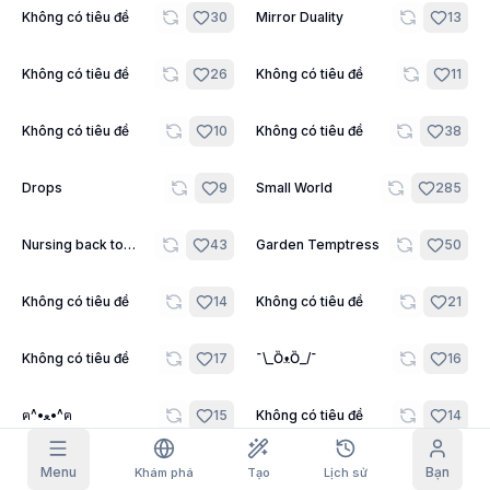
24
7
Không có tiêu đề
30
Mirror Duality
13
Ảnh lưới
Đầy đủ
Vuông
22
9
Không có tiêu đề
26
Không có tiêu đề
11
Tự động hoàn thành prompt
13
8
Không có tiêu đề
10
Không có tiêu đề
38
Lọc nội dung
6
đã ẩn
Nhận hàng ngày
10
10
Drops
9
Small World
285
HÔM NAY
S
M
T
W
T
F
S
Đăng ký của tôi
+
3
+
3
+
4
+
4
+
5
+
5
+
6
23
19
Nursing back to
43
Garden Temptress
50
Health
Đã nhận!
Blog
Nhận hằng ngày để tăng chuỗi của bạn.
21
22
Không có tiêu đề
14
Không có tiêu đề
21
Mô hình
NEW
Gói credit
Nhiệm vụ
Referrals
4
30
Không có tiêu đề
17
¯\_ȌᴥȌ_/¯
16
Nạp thêm
Hoàn thành
Share and
Discord
credit
nhiệm vụ để
earn
kiếm credit
9
13
ฅ^•ﻌ•^ฅ
15
Không có tiêu đề
14
Trợ giúp & Hỗ trợ
14
15
Không có tiêu đề
Menu
27
Asuna x Rin
Bạn
105
Khám phá
Tạo
Lịch sử