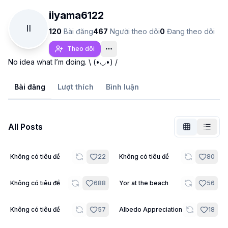
iiyama6122
II
120
Bài đăng
467
Người theo dõi
0
Đang theo dõi
Theo dõi
No idea what I’m doing. \ (•◡•) /
Bài đăng
Lượt thích
Bình luận
All Posts
Chưa đăng nhập
21
20
Không có tiêu đề
22
Không có tiêu đề
80
Chuyể
22
10
Không có tiêu đề
688
Yor at the beach
56
Ngôn ngữ
Tiếng Việt
7
12
Không có tiêu đề
57
Albedo Appreciation
18
Chế độ xem
Cổ điển
Thu gọn