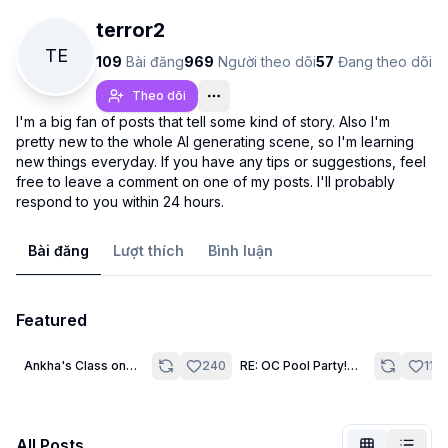
terror2
TE
109
Bài đăng
969
Người theo dõi
57
Đang theo dõi
Theo dõi
I'm a big fan of posts that tell some kind of story. Also I'm
pretty new to the whole AI generating scene, so I'm learning
new things everyday. If you have any tips or suggestions, feel
free to leave a comment on one of my posts. I'll probably
respond to you within 24 hours.
Bài đăng
Lượt thích
Bình luận
Chưa đăng nhập
Chuyể
Featured
30
30
Ngôn ngữ
Ankha's Class on
240
RE: OC Pool Party!
Tiếng Việt
114
Prompting - Lesson
Tara's debut!
2 (ft. Tara)
Chế độ xem
Cổ điển
Thu gọn
All Posts