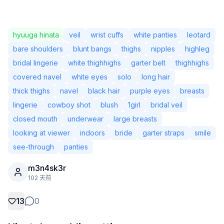
hyuuga hinata
veil
wrist cuffs
white panties
leotard
bare shoulders
blunt bangs
thighs
nipples
highleg
bridal lingerie
white thighhighs
garter belt
thighhighs
covered navel
white eyes
solo
long hair
thick thighs
navel
black hair
purple eyes
breasts
lingerie
cowboy shot
blush
1girl
bridal veil
closed mouth
underwear
large breasts
looking at viewer
indoors
bride
garter straps
smile
see-through
panties
未登入
切換
m3n4sk3r
102 天前
語言
繁體中文
13
0
顯示方式
經典
緊湊