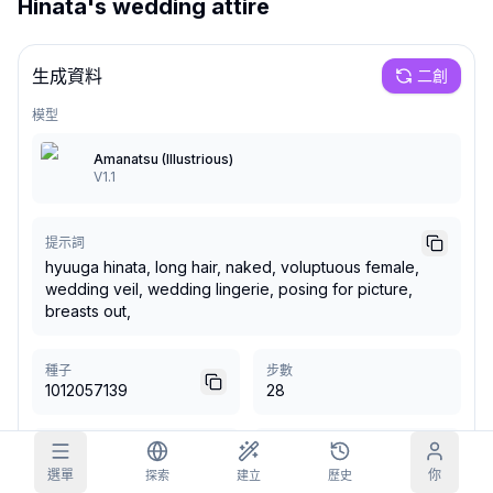
Hinata's wedding attire
網格圖片
完整
方形
生成資料
二創
提示詞自動補全
模型
Amanatsu (Illustrious)
內容過濾
6
已隱藏
V1.1
每日領取
今天
S
M
T
W
T
F
S
我的訂閱
+
3
+
3
+
4
+
4
+
5
+
5
+
6
提示詞
hyuuga hinata, long hair, naked, voluptuous female,
已領取！
部落格
wedding veil, wedding lingerie, posing for picture,
每天領取，延長你的連續記錄。
breasts out,
模型
NEW
任務
Referrals
積分充值包
完成任務賺取
Share and
種子
步數
充值積分
Discord
積分
earn
1012057139
28
幫助與支援
CFG 比例
取樣器
5
Euler a
選單
你
探索
建立
歷史