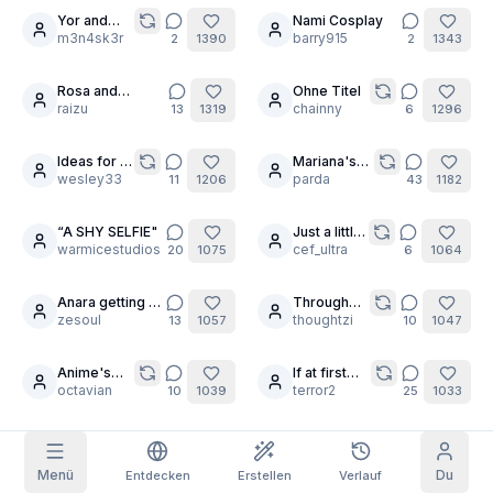
@peterco
Yor and
Nami Cosplay
20
Marin
m3n4sk3r
barry915
2
1390
2
1343
Rasterbilder
Voll
Quadratisch
Rosa and
Ohne Titel
12
Prompt-Autovervollständigung
Milotic's secret
raizu
chainny
13
1319
6
1296
[PART7] / Self
pleasure
Tägliche Belohnung
Ideas for a
Mariana's
Inhaltsfilter
6
ausgeblendet
28
new
wesley33
spred ass
parda
11
1206
43
1182
HEUTE
character?
for Warmice
W
T
F
S
S
M
T
2K
+
3
+
3
+
4
+
4
+
5
+
5
+
6
“A SHY SELFIE"
Just a little
Mein Abo
5
2
warmicestudios
inspiration.
cef_ultra
20
1075
Eingelöst!
6
1064
Blog
Hole täglich ab, um deine Serie zu
verlängern.
Anara getting in
Through
25
7
on the trend
zesoul
the Looking
thoughtzi
13
1057
10
1047
Modelle
NEW
Glass
Credit-
Quests
Referrals
Pakete
Schließe
Share and
Anime's
If at first
Nachfüll-
20
5
Discord
Quests ab, um
earn
best
octavian
you don't
terror2
Credits
10
1039
25
1033
Credits zu
Blonde
succeed...
verdienen
Bombshell
Hilfe & Support
Yuuka
Deep
30
wanderlike
Stretching
octavian
2
1023
18
1006
Menü
Du
Entdecken
Erstellen
Verlauf
is