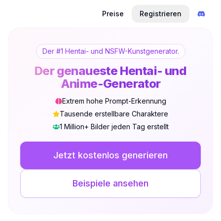
Preise
Registrieren
Der #1 Hentai- und NSFW-Kunstgenerator.
Der genaueste Hentai- und
Anime-Generator
Extrem hohe Prompt-Erkennung
Tausende erstellbare Charaktere
1 Million+ Bilder jeden Tag erstellt
Nicht angemeldet
Desi
Jetzt kostenlos generieren
Sprache
Deutsch
Beispiele ansehen
Ansicht
Klassisch
Kompakt