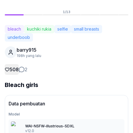
1
/
13
bleach
kuchiki rukia
selfie
small breasts
underboob
barry915
198h yang lalu
508
2
Bleach girls
Tidak Login
Ganti
Data pembuatan
Bahasa
Bahasa Indonesia
Model
WAI-NSFW-illustrious-SDXL
Tampilan
Klasik
Ringkas
v12.0