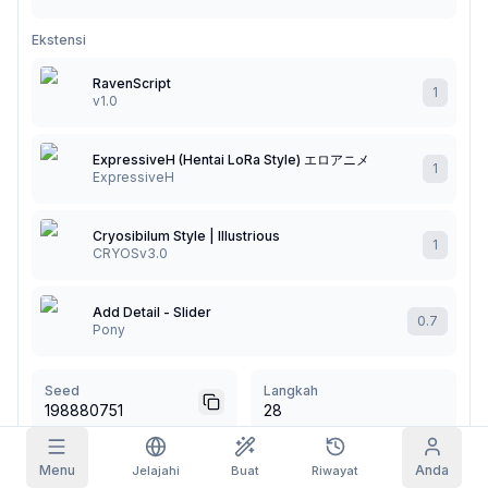
Gambar Grid
Ekstensi
Penuh
Kotak
RavenScript
1
Pelengkapan otomatis prompt
v1.0
Klaim Harian
ExpressiveH (Hentai LoRa Style) エロアニメ
Penyaringan Konten
6
disembunyikan
1
ExpressiveH
HARI INI
S
M
T
W
T
F
S
+
3
+
3
+
4
+
4
+
5
+
5
+
6
Langganan Saya
Cryosibilum Style | Illustrious
1
Diklaim!
CRYOSv3.0
Blog
Klaim setiap hari untuk meningkatkan
streak-mu.
Add Detail - Slider
0.7
Model
Pony
NEW
Paket
Quest
Referrals
kredit
Selesaikan
Share and
Kredit
Discord
quest untuk
earn
tambahan
Seed
Langkah
mendapat
198880751
28
kredit
Bantuan & Dukungan
Skala CFG
Sampler
Menu
Anda
Jelajahi
Buat
Riwayat