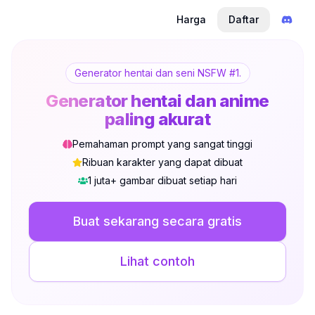
Harga
Daftar
Generator hentai dan seni NSFW #1.
Generator hentai dan anime
paling akurat
Pemahaman prompt yang sangat tinggi
Ribuan karakter yang dapat dibuat
1 juta+ gambar dibuat setiap hari
Tidak Login
Ganti
Buat sekarang secara gratis
Bahasa
Bahasa Indonesia
Lihat contoh
Tampilan
Klasik
Ringkas