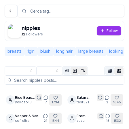
nipples
Follow
12
Followers
breasts
1girl
blush
long hair
large breasts
looking at
All
Non connesso
Camb
Rise Beach
Sakura
8
9
Time
yokoso13
femdom
test321
7
1734
2
1645
Lingua
Italiano
Vesper & Nana-
From
6
20
cha: No Limits
cef_ultra
mermaid to
zuzul
21
1544
15
1532
Visualizzazione
Classica
Compatta
maid.