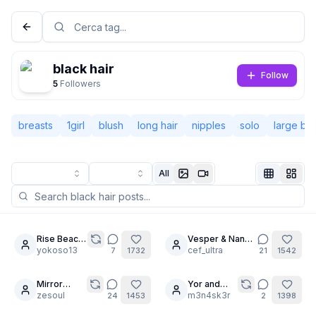
black hair
Follow
5
Followers
breasts
1girl
blush
long hair
nipples
solo
large br
All
Non connesso
Camb
Rise Beach
Vesper & Nana-
8
6
Time
yokoso13
cha: No Limits
cef_ultra
7
1732
21
1542
Lingua
Italiano
Mirror
Yor and
21
selfie test
zesoul
Marin
m3n4sk3r
24
1453
2
1398
Visualizzazione
Classica
Compatta
inspired by