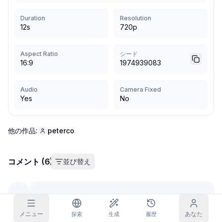
グリッド画像
Duration
Resolution
フル
正方形
12
s
720p
プロンプト自動補完
Aspect Ratio
シード
16:9
1974939083
コンテンツフィルター
6
非表示
デイリー報酬
Audio
今日
Camera Fixed
Yes
No
T
F
S
S
M
T
W
サブスクリプション
+
3
+
3
+
4
+
4
+
5
+
5
+
6
受け取り済み！
ブログ
他の作品:
peterco
毎日受け取って連続記録を伸ばそう。
モデル
NEW
クレジット
クエスト
Referrals
コメント (6)
パック
並び替え
クエストを達成
Share and
クレジットを
Discord
してクレジット
earn
チャージ
を獲得
ヘルプとサポート
メニュー
あなた
探索
生成
履歴
gero
BetterWaifu
5 months
ago