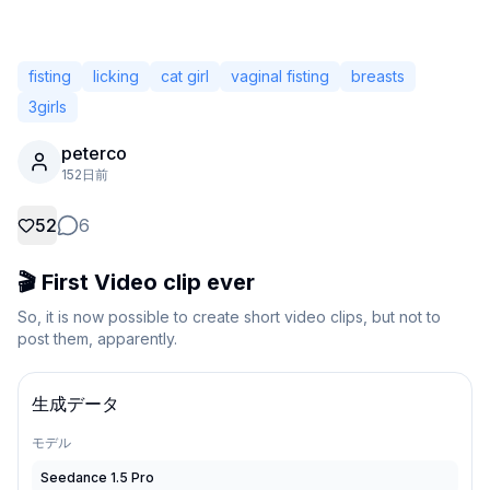
fisting
licking
cat girl
vaginal fisting
breasts
3girls
peterco
152日前
52
6
🎬 First Video clip ever
So, it is now possible to create short video clips, but not to 
未ログイン
post them, apparently.
テー
言語
日本語
生成データ
モデル
表示
クラシック
コンパクト
Seedance 1.5 Pro