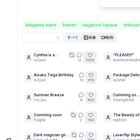
kitagawa marin
frieren
nagatoro hayase
shihouin
すべて
画像
動画
Cynthia is a
“PLEASE!!!"
21
Dreamer
is2yuri
warmicestudi
12
1005
Aisaka Taiga Birthday
Package Deliv
24
18
is2yuri
You
azariel
13
910
Summer Breeze
Cumming on
3
cro_bo
Stockings Boo
freelight99
9
803
Comming soon
The Beauty of
20
fragile
Becoming 👁️
reptorn
2
760
Dark magician girl
Laserflip Style
9
time
kiriel_of_light
a_casual_prom