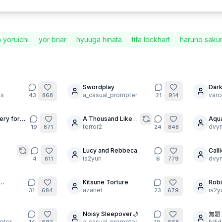
 yoruichi
yor briar
hyuuga hinata
tifa lockhart
haruno saku
Swordplay
Dark
6
os
a_casual_prompter
tub
varc
43
868
21
914
ery for
A Thousand Likes
Aqu
3
19
for Candy! ❤️×1000
terror2
[kon
dvyn
19
871
24
848
Lucy and Rebbeca
Call
20
4
ty
is2yuri
[hol
dvyn
4
811
6
779
Kitsune Torture
Robi
8
22

azariel
is2yu
31
684
23
679
Noisy Sleepover🌙
無題
4
pter
a_casual_prompter
hdjd