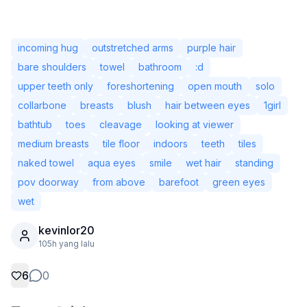
incoming hug
outstretched arms
purple hair
bare shoulders
towel
bathroom
:d
upper teeth only
foreshortening
open mouth
solo
collarbone
breasts
blush
hair between eyes
1girl
bathtub
toes
cleavage
looking at viewer
medium breasts
tile floor
indoors
teeth
tiles
naked towel
aqua eyes
smile
wet hair
standing
pov doorway
from above
barefoot
green eyes
wet
Tidak Log Masuk
Tukar
kevinlor20
105h yang lalu
Bahasa
Bahasa Melayu
6
0
Paparan
Klasik
Padat