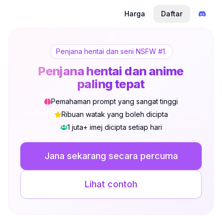
Harga
Daftar
Penjana hentai dan seni NSFW #1.
Penjana hentai dan anime
paling tepat
Pemahaman prompt yang sangat tinggi
Ribuan watak yang boleh dicipta
1 juta+ imej dicipta setiap hari
Tidak Log Masuk
Tukar
Jana sekarang secara percuma
Bahasa
Bahasa Melayu
Lihat contoh
Paparan
Klasik
Padat