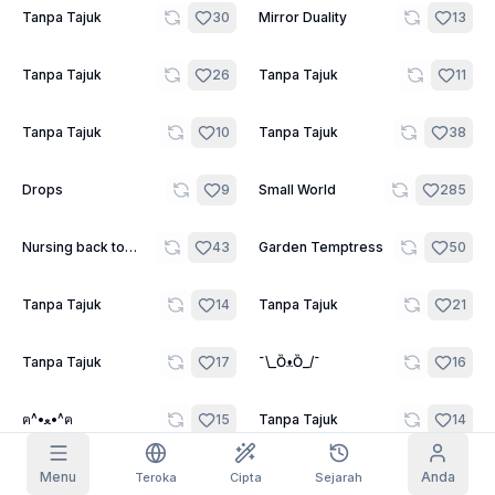
24
7
Tanpa Tajuk
30
Mirror Duality
13
Imej Grid
Penuh
Segi Empat
22
9
Tanpa Tajuk
26
Tanpa Tajuk
11
Autolengkap prompt
13
8
Tanpa Tajuk
10
Tanpa Tajuk
38
Tuntutan Harian
Penapisan Kandungan
6
disembunyikan
HARI INI
10
10
Drops
9
Small World
285
S
S
M
T
W
T
F
+
3
+
3
+
4
+
4
+
5
+
5
+
6
Langganan Saya
23
19
Nursing back to
43
Garden Temptress
50
Dituntut!
Health
Blog
Tuntut setiap hari untuk memanjangkan
streak anda.
21
22
Tanpa Tajuk
14
Tanpa Tajuk
21
Model
NEW
Pek kredit
Quest
Referrals
4
30
Tanpa Tajuk
17
¯\_ȌᴥȌ_/¯
16
Kredit
Selesaikan
Share and
Discord
tambahan
quest untuk
earn
mendapat
9
13
ฅ^•ﻌ•^ฅ
15
Tanpa Tajuk
14
kredit
Bantuan & Sokongan
14
15
Tanpa Tajuk
Menu
27
Asuna x Rin
Anda
105
Teroka
Cipta
Sejarah