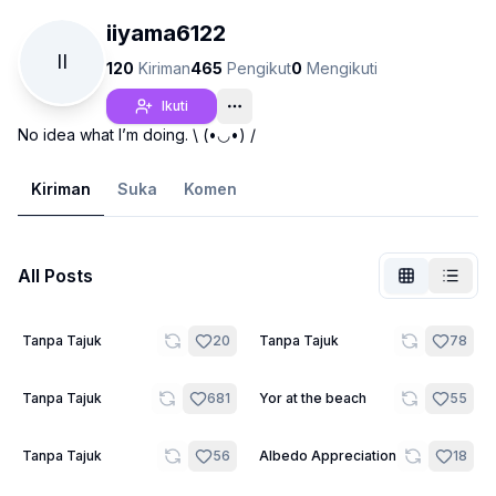
iiyama6122
II
120
Kiriman
465
Pengikut
0
Mengikuti
Ikuti
No idea what I’m doing. \ (•◡•) /
Kiriman
Suka
Komen
All Posts
Tidak Log Masuk
21
20
Tanpa Tajuk
20
Tanpa Tajuk
78
Tukar
22
10
Tanpa Tajuk
681
Yor at the beach
55
Bahasa
Bahasa Melayu
7
12
Tanpa Tajuk
56
Albedo Appreciation
18
Paparan
Klasik
Padat