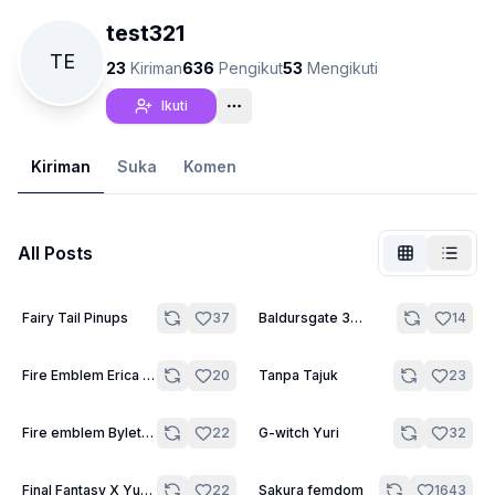
test321
TE
23
Kiriman
636
Pengikut
53
Mengikuti
Ikuti
Kiriman
Suka
Komen
All Posts
7
4
Fairy Tail Pinups
37
Baldursgate 3
14
Tidak Log Masuk
pinups
Tukar
20
24
Fire Emblem Erica S
20
Tanpa Tajuk
23
rank Support
Bahasa
Bahasa Melayu
14
14
Fire emblem Byleth
22
G-witch Yuri
32
x Edel
Paparan
Klasik
Padat
20
9
Final Fantasy X Yuna
22
Sakura femdom
1643