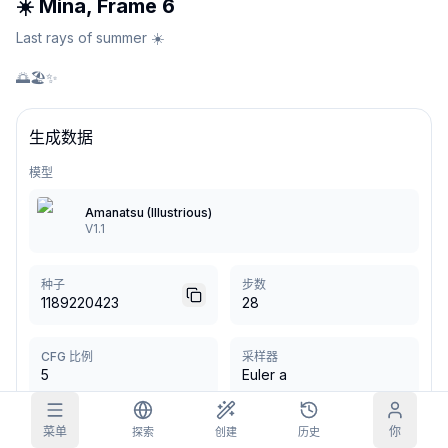
☀️ Mina, Frame 6
网格图片
Last rays of summer ☀️

完整
方形
🌅🏖️✨
提示词自动补全
生成数据
内容过滤
6
已隐藏
每日领取
模型
今天
S
S
M
T
W
T
F
我的订阅
Amanatsu (Illustrious)
+
3
+
3
+
4
+
4
+
5
+
5
+
6
V1.1
已领取！
博客
每天领取，延长你的连续记录。
种子
步数
模型
1189220423
28
NEW
任务
Referrals
积分充值包
完成任务赚取
Share and
充值积分
Discord
积分
earn
CFG 比例
采样器
5
Euler a
帮助与支持
菜单
你
探索
创建
历史
更多来自
peterco