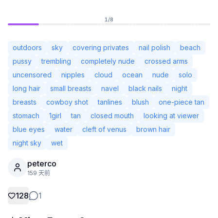
1
/
8
outdoors
sky
covering privates
nail polish
beach
pussy
trembling
completely nude
crossed arms
uncensored
nipples
cloud
ocean
nude
solo
long hair
small breasts
navel
black nails
night
breasts
cowboy shot
tanlines
blush
one-piece tan
stomach
1girl
tan
closed mouth
looking at viewer
blue eyes
water
cleft of venus
brown hair
night sky
wet
未登录
切换
peterco
159 天前
语言
简体中文
128
1
显示方式
经典
紧凑