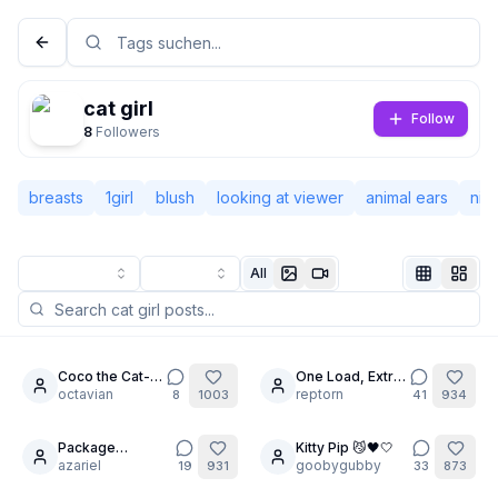
cat girl
Follow
8
Followers
breasts
1girl
blush
looking at viewer
animal ears
nip
All
Nicht angemeldet
Desi
Coco the Cat-
One Load, Extra
6
Girl
octavian
Spin 💦😻
reptorn
8
1003
41
934
Sprache
Deutsch
Package
Kitty Pip 😼🖤🤍
18
30
Delivery for You
azariel
goobygubby
19
931
33
873
Ansicht
Klassisch
Kompakt