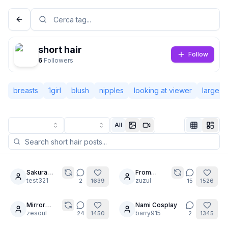
short hair
Follow
6
Followers
breasts
1girl
blush
nipples
looking at viewer
large b
All
Non connesso
Camb
Sakura
From
9
20
femdom
test321
mermaid to
zuzul
2
1639
15
1526
Lingua
Italiano
maid.
Mirror
Nami Cosplay
21
20
selfie test
zesoul
barry915
24
1450
2
1345
Visualizzazione
Classica
Compatta
inspired by