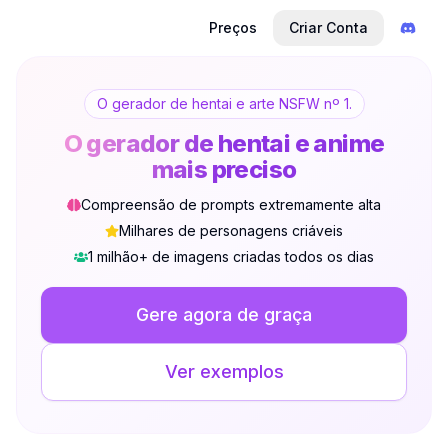
Preços
Criar Conta
O gerador de hentai e arte NSFW nº 1.
O gerador de hentai e anime
mais preciso
Compreensão de prompts extremamente alta
Milhares de personagens criáveis
1 milhão+ de imagens criadas todos os dias
Não Conectado
Alter
Gere agora de graça
Idioma
Português (BR)
Ver exemplos
Visualização
Clássica
Compacta