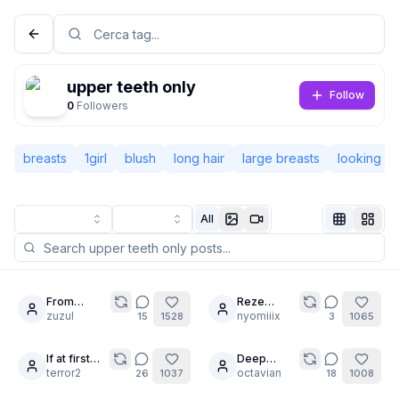
upper teeth only
Follow
0
Followers
breasts
1girl
blush
long hair
large breasts
looking at
All
Non connesso
Camb
From
Reze
20
mermaid to
zuzul
(Chainsaw
nyomiiix
15
1528
3
1065
Lingua
Italiano
maid.
man)
If at first
Deep
5
30
you don't
terror2
Stretching
octavian
26
1037
18
1008
Visualizzazione
Classica
Compatta
succeed...
is important